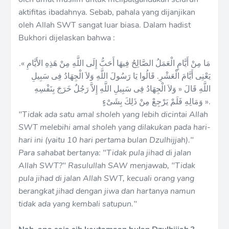
aktifitas ibadahnya. Sebab, pahala yang dijanjikan
oleh Allah SWT sangat luar biasa. Dalam hadist
Bukhori dijelaskan bahwa :
مَا مِنْ أَيَّامٍ الْعَمَلُ الصَّالِحُ فِيهَا أَحَبُّ إِلَى اللَّهِ مِنْ هَذِهِ الأَيَّامِ ».
يَعْنِى أَيَّامَ الْعَشْرِ. قَالُوا يَا رَسُولَ اللَّهِ وَلاَ الْجِهَادُ فِى سَبِيلِ
اللَّهِ قَالَ « وَلاَ الْجِهَادُ فِى سَبِيلِ اللَّهِ إِلاَّ رَجُلٌ خَرَجَ بِنَفْسِهِ
وَمَالِهِ فَلَمْ يَرْجِعْ مِنْ ذَلِكَ بِشَىْءٍ ».
"Tidak ada satu amal sholeh yang lebih dicintai Allah
SWT melebihi amal sholeh yang dilakukan pada hari-
hari ini (yaitu 10 hari pertama bulan Dzulhijjah)."
Para sahabat bertanya: "Tidak pula jihad di jalan
Allah SWT?" Rasulullah SAW menjawab, "Tidak
pula jihad di jalan Allah SWT, kecuali orang yang
berangkat jihad dengan jiwa dan hartanya namun
tidak ada yang kembali satupun."