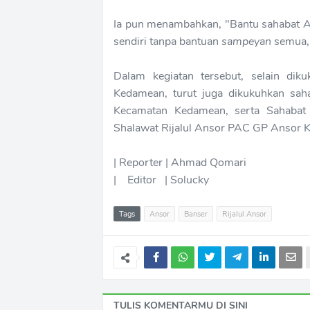
Ia pun menambahkan, "Bantu sahabat Ali
sendiri tanpa bantuan
sampeyan
semua,"
Dalam kegiatan tersebut, selain d
Kedamean, turut juga dikukuhkan sah
Kecamatan Kedamean, serta Sahabat A
Shalawat Rijalul Ansor PAC GP Ansor 
| Reporter | Ahmad Qomari
| Editor | Solucky
Tags
Ansor
Banser
Rijalul Ansor
TULIS KOMENTARMU DI SINI