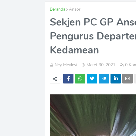
Beranda
Ansor
Sekjen PC GP Ans
Pengurus Depart
Kedamean
Ney Mevlevi
Maret 30, 2021
0 Ko