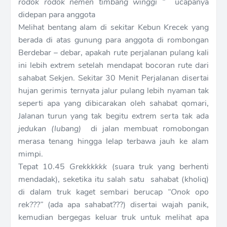
rodok rodok nemen timbang winggi “
ucapanya
didepan para anggota
Melihat bentang alam di sekitar Kebun Krecek yang
berada di atas gunung para anggota di rombongan
Berdebar – debar, apakah rute perjalanan pulang kali
ini lebih extrem setelah mendapat bocoran rute dari
sahabat Sekjen. Sekitar 30 Menit Perjalanan disertai
hujan gerimis ternyata jalur pulang lebih nyaman tak
seperti apa yang dibicarakan oleh sahabat qomari,
Jalanan turun yang tak begitu extrem serta tak ada
jedukan (lubang)
di jalan membuat romobongan
merasa tenang hingga lelap terbawa jauh ke alam
mimpi.
Tepat 10.45
Grekkkkkk
(suara truk yang berhenti
mendadak), seketika itu salah satu sahabat (kholiq)
di dalam truk kaget sembari berucap
“Onok opo
rek???”
(ada apa sahabat???) disertai wajah panik,
kemudian bergegas keluar truk untuk melihat apa