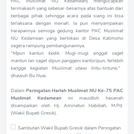
PAC Muslimat NU Kedamean) mengucapkan
terimakasih yang sebesar-besarnya atas bantuan dari
berbagai pihak sehingga acara pada siang ini bisa
terlaksana dengan meriah. Ia pun menyampaikan
harapannya semoga gedung kantor PAC Muslimat
NU Kedamean yang berlokasi di Desa Katimoho
segera rampung pembangunannya.
"
Mpun kantun kedik. Mugi-mugi enggal saget
mantun lan saget dipun panggeni kantoripun,
terlebih
kangge kegiatan Muslimat utawi lintu-lintune,
"
dhawuh Bu Nyai.
Dalam
Peringatan Harlah Muslimat NU Ke-75 PAC
Muslimat Kedamean
ini
mauidloh hasanah
disampaikan oleh Hj. Aminatun Habibah, M.Pd.
(Wakil Bupati Gresik).