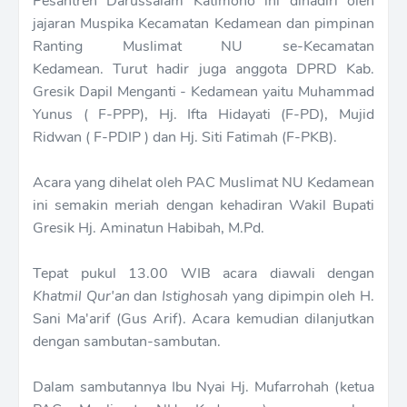
Pesantren Darussalam Katimoho ini dihadiri oleh
jajaran Muspika Kecamatan Kedamean
dan pimpinan
Ranting Muslimat NU se-Kecamatan
Kedamean.
Turut hadir juga anggota DPRD Kab.
Gresik Dapil Menganti - Kedamean yaitu Muhammad
Yunus ( F-PPP), Hj. Ifta Hidayati (F-PD), Mujid
Ridwan ( F-PDIP ) dan Hj. Siti Fatimah (F-PKB).
Acara yang dihelat oleh PAC Muslimat NU Kedamean
ini semakin meriah dengan kehadiran Wakil Bupati
Gresik Hj. Aminatun Habibah, M.Pd.
Tepat pukul 13.00 WIB acara diawali dengan
Khatmil Qur'an
dan
Istighosah
yang dipimpin oleh H.
Sani Ma'arif (Gus Arif). Acara kemudian dilanjutkan
dengan sambutan-sambutan.
Dalam sambutannya Ibu Nyai Hj. Mufarrohah (ketua